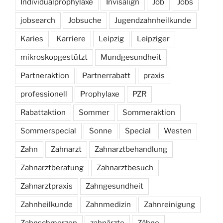
Individualprophylaxe
Invisalign
Job
Jobs
jobsearch
Jobsuche
Jugendzahnheilkunde
Karies
Karriere
Leipzig
Leipziger
mikroskopgestützt
Mundgesundheit
Partneraktion
Partnerrabatt
praxis
professionell
Prophylaxe
PZR
Rabattaktion
Sommer
Sommeraktion
Sommerspecial
Sonne
Special
Westen
Zahn
Zahnarzt
Zahnarztbehandlung
Zahnarztberatung
Zahnarztbesuch
Zahnarztpraxis
Zahngesundheit
Zahnheilkunde
Zahnmedizin
Zahnreinigung
Zahnschmerzen
zahnärzte
Zähne