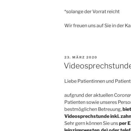
*solange der Vorrat reicht
Wir freuen uns auf Sie in der K
VERÖFFENTLICHT
23. MÄRZ 2020
AM
Videosprechstunde 
Liebe Patientinnen und Patien
aufgrund der aktuellen Coronav
Patienten sowie unseres Perso
bestmöglichen Betreuung,
bie
Videosprechstunde inkl. zahn
Sehr gern können Sie uns
per E
leipzigerwesten.de) oder tele