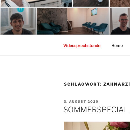
Zum
Inhalt
springen
Videosprechstunde
Home
SCHLAGWORT:
ZAHNARZ
VERÖFFENTLICHT
3. AUGUST 2020
AM
SOMMERSPECIAL f