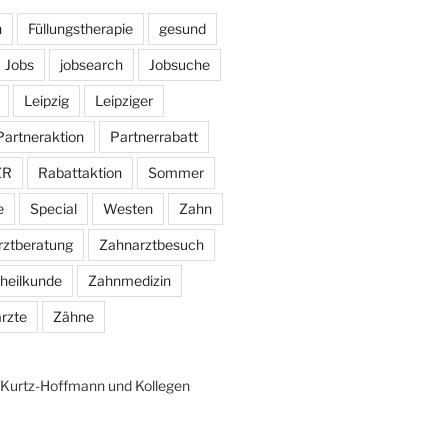
n
Füllungstherapie
gesund
Jobs
jobsearch
Jobsuche
Leipzig
Leipziger
Partneraktion
Partnerrabatt
ZR
Rabattaktion
Sommer
e
Special
Westen
Zahn
rztberatung
Zahnarztbesuch
heilkunde
Zahnmedizin
rzte
Zähne
n Kurtz-Hoffmann und Kollegen