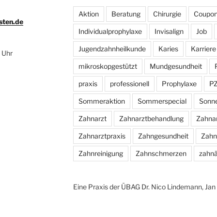
Aktion
Beratung
Chirurgie
Coupo
sten.de
Individualprophylaxe
Invisalign
Job
Jugendzahnheilkunde
Karies
Karriere
 Uhr
mikroskopgestützt
Mundgesundheit
praxis
professionell
Prophylaxe
P
Sommeraktion
Sommerspecial
Sonn
Zahnarzt
Zahnarztbehandlung
Zahna
Zahnarztpraxis
Zahngesundheit
Zahn
Zahnreinigung
Zahnschmerzen
zahnä
Eine Praxis der ÜBAG Dr. Nico Lindemann, Ja