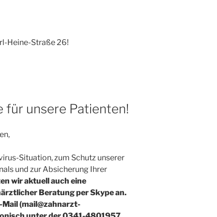
arl-Heine-Straße 26!
für unsere Patienten!
ten,
irus-Situation, zum Schutz unserer
nals und zur Absicherung Ihrer
ten wir aktuell auch eine
ärztlicher Beratung per Skype an.
-Mail (mail@zahnarzt-
fonisch unter der
0341-4801957