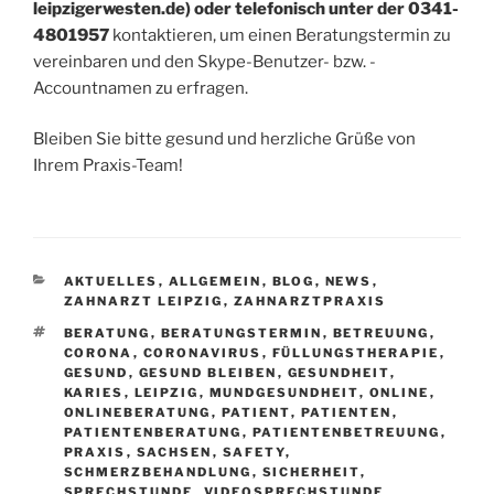
leipzigerwesten.de) oder telefonisch unter der
0341-
4801957
kontaktieren, um einen Beratungstermin zu
vereinbaren und den Skype-Benutzer- bzw. -
Accountnamen zu erfragen.
Bleiben Sie bitte gesund und herzliche Grüße von
Ihrem Praxis-Team!
KATEGORIEN
AKTUELLES
,
ALLGEMEIN
,
BLOG
,
NEWS
,
ZAHNARZT LEIPZIG
,
ZAHNARZTPRAXIS
SCHLAGWÖRTER
BERATUNG
,
BERATUNGSTERMIN
,
BETREUUNG
,
CORONA
,
CORONAVIRUS
,
FÜLLUNGSTHERAPIE
,
GESUND
,
GESUND BLEIBEN
,
GESUNDHEIT
,
KARIES
,
LEIPZIG
,
MUNDGESUNDHEIT
,
ONLINE
,
ONLINEBERATUNG
,
PATIENT
,
PATIENTEN
,
PATIENTENBERATUNG
,
PATIENTENBETREUUNG
,
PRAXIS
,
SACHSEN
,
SAFETY
,
SCHMERZBEHANDLUNG
,
SICHERHEIT
,
SPRECHSTUNDE
,
VIDEOSPRECHSTUNDE
,