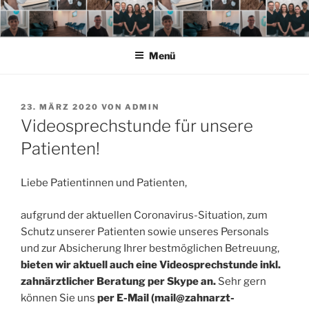
Zum
Inhalt
springen
Menü
VERÖFFENTLICHT
23. MÄRZ 2020
VON
ADMIN
AM
Videosprechstunde für unsere
Patienten!
Liebe Patientinnen und Patienten,
aufgrund der aktuellen Coronavirus-Situation, zum
Schutz unserer Patienten sowie unseres Personals
und zur Absicherung Ihrer bestmöglichen Betreuung,
bieten wir aktuell auch eine Videosprechstunde inkl.
zahnärztlicher Beratung per Skype an.
Sehr gern
können Sie uns
per E-Mail (mail@zahnarzt-