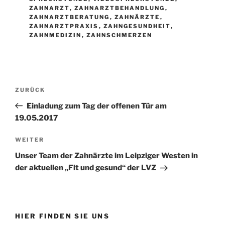
ZAHNARZT
,
ZAHNARZTBEHANDLUNG
,
ZAHNARZTBERATUNG
,
ZAHNÄRZTE
,
ZAHNARZTPRAXIS
,
ZAHNGESUNDHEIT
,
ZAHNMEDIZIN
,
ZAHNSCHMERZEN
Beitragsnavigation
Vorheriger
ZURÜCK
Beitrag
Einladung zum Tag der offenen Tür am
19.05.2017
Nächster
WEITER
Beitrag
Unser Team der Zahnärzte im Leipziger Westen in
der aktuellen „Fit und gesund“ der LVZ
HIER FINDEN SIE UNS