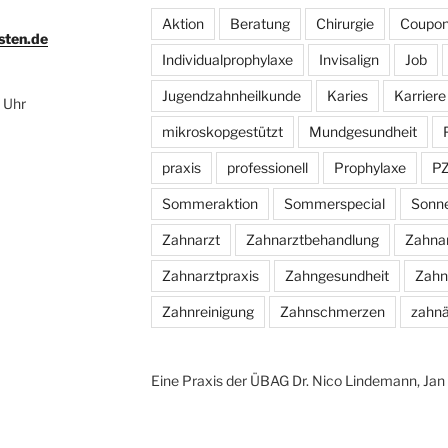
Aktion
Beratung
Chirurgie
Coupo
sten.de
Individualprophylaxe
Invisalign
Job
Jugendzahnheilkunde
Karies
Karriere
 Uhr
mikroskopgestützt
Mundgesundheit
praxis
professionell
Prophylaxe
P
Sommeraktion
Sommerspecial
Sonn
Zahnarzt
Zahnarztbehandlung
Zahna
Zahnarztpraxis
Zahngesundheit
Zahn
Zahnreinigung
Zahnschmerzen
zahnä
Eine Praxis der ÜBAG Dr. Nico Lindemann, Ja