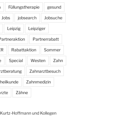
n
Füllungstherapie
gesund
Jobs
jobsearch
Jobsuche
Leipzig
Leipziger
Partneraktion
Partnerrabatt
ZR
Rabattaktion
Sommer
e
Special
Westen
Zahn
rztberatung
Zahnarztbesuch
heilkunde
Zahnmedizin
rzte
Zähne
n Kurtz-Hoffmann und Kollegen