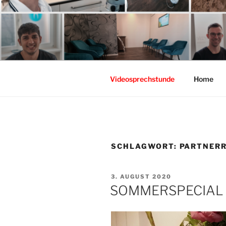
Zum
Inhalt
springen
Videosprechstunde
Home
SCHLAGWORT:
PARTNER
VERÖFFENTLICHT
3. AUGUST 2020
AM
SOMMERSPECIAL f