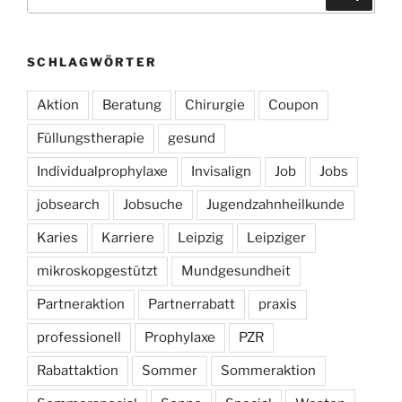
nach:
SCHLAGWÖRTER
Aktion
Beratung
Chirurgie
Coupon
Füllungstherapie
gesund
Individualprophylaxe
Invisalign
Job
Jobs
jobsearch
Jobsuche
Jugendzahnheilkunde
Karies
Karriere
Leipzig
Leipziger
mikroskopgestützt
Mundgesundheit
Partneraktion
Partnerrabatt
praxis
professionell
Prophylaxe
PZR
Rabattaktion
Sommer
Sommeraktion