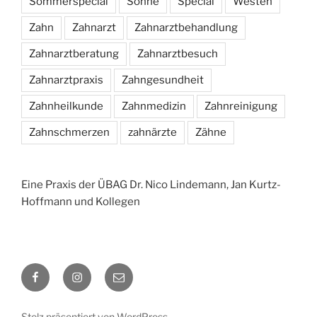
Sommerspecial
Sonne
Special
Westen
Zahn
Zahnarzt
Zahnarztbehandlung
Zahnarztberatung
Zahnarztbesuch
Zahnarztpraxis
Zahngesundheit
Zahnheilkunde
Zahnmedizin
Zahnreinigung
Zahnschmerzen
zahnärzte
Zähne
Eine Praxis der ÜBAG Dr. Nico Lindemann, Jan Kurtz-
Hoffmann und Kollegen
Facebook
Instagram
E-
Mail
Stolz präsentiert von WordPress