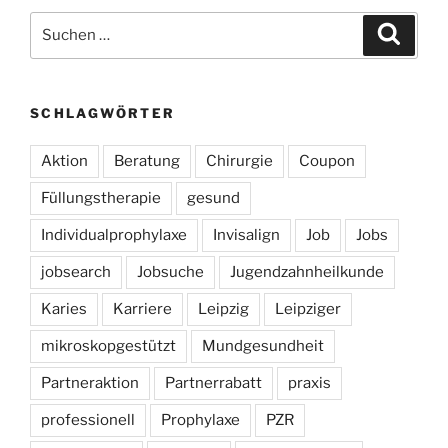
Suchen
Suche
nach:
SCHLAGWÖRTER
Aktion
Beratung
Chirurgie
Coupon
Füllungstherapie
gesund
Individualprophylaxe
Invisalign
Job
Jobs
jobsearch
Jobsuche
Jugendzahnheilkunde
Karies
Karriere
Leipzig
Leipziger
mikroskopgestützt
Mundgesundheit
Partneraktion
Partnerrabatt
praxis
professionell
Prophylaxe
PZR