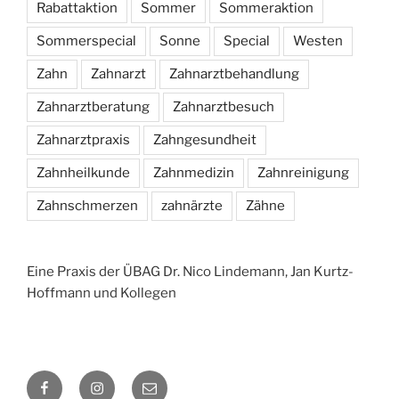
Rabattaktion
Sommer
Sommeraktion
Sommerspecial
Sonne
Special
Westen
Zahn
Zahnarzt
Zahnarztbehandlung
Zahnarztberatung
Zahnarztbesuch
Zahnarztpraxis
Zahngesundheit
Zahnheilkunde
Zahnmedizin
Zahnreinigung
Zahnschmerzen
zahnärzte
Zähne
Eine Praxis der ÜBAG Dr. Nico Lindemann, Jan Kurtz-
Hoffmann und Kollegen
Facebook
Instagram
E-