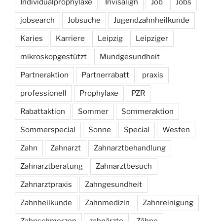
Individualprophylaxe
Invisalign
Job
Jobs
jobsearch
Jobsuche
Jugendzahnheilkunde
Karies
Karriere
Leipzig
Leipziger
mikroskopgestützt
Mundgesundheit
Partneraktion
Partnerrabatt
praxis
professionell
Prophylaxe
PZR
Rabattaktion
Sommer
Sommeraktion
Sommerspecial
Sonne
Special
Westen
Zahn
Zahnarzt
Zahnarztbehandlung
Zahnarztberatung
Zahnarztbesuch
Zahnarztpraxis
Zahngesundheit
Zahnheilkunde
Zahnmedizin
Zahnreinigung
Zahnschmerzen
zahnärzte
Zähne