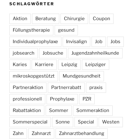
SCHLAGWÖRTER
Aktion
Beratung
Chirurgie
Coupon
Füllungstherapie
gesund
Individualprophylaxe
Invisalign
Job
Jobs
jobsearch
Jobsuche
Jugendzahnheilkunde
Karies
Karriere
Leipzig
Leipziger
mikroskopgestützt
Mundgesundheit
Partneraktion
Partnerrabatt
praxis
professionell
Prophylaxe
PZR
Rabattaktion
Sommer
Sommeraktion
Sommerspecial
Sonne
Special
Westen
Zahn
Zahnarzt
Zahnarztbehandlung