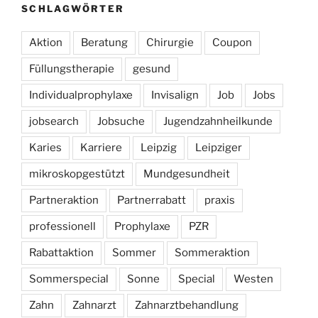
SCHLAGWÖRTER
Aktion
Beratung
Chirurgie
Coupon
Füllungstherapie
gesund
Individualprophylaxe
Invisalign
Job
Jobs
jobsearch
Jobsuche
Jugendzahnheilkunde
Karies
Karriere
Leipzig
Leipziger
mikroskopgestützt
Mundgesundheit
Partneraktion
Partnerrabatt
praxis
professionell
Prophylaxe
PZR
Rabattaktion
Sommer
Sommeraktion
Sommerspecial
Sonne
Special
Westen
Zahn
Zahnarzt
Zahnarztbehandlung