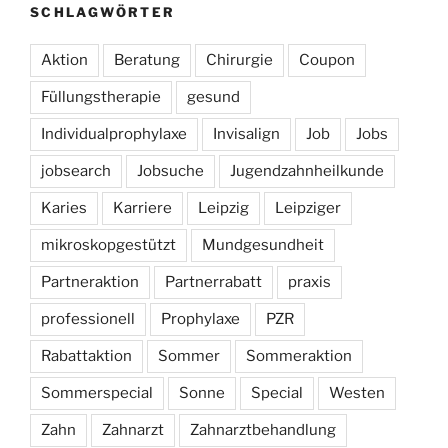
SCHLAGWÖRTER
Aktion
Beratung
Chirurgie
Coupon
Füllungstherapie
gesund
Individualprophylaxe
Invisalign
Job
Jobs
jobsearch
Jobsuche
Jugendzahnheilkunde
Karies
Karriere
Leipzig
Leipziger
mikroskopgestützt
Mundgesundheit
Partneraktion
Partnerrabatt
praxis
professionell
Prophylaxe
PZR
Rabattaktion
Sommer
Sommeraktion
Sommerspecial
Sonne
Special
Westen
Zahn
Zahnarzt
Zahnarztbehandlung